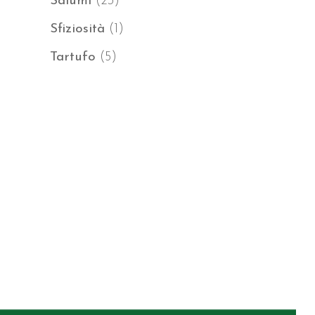
23
Salumi
23
prodotti
1
Sfiziosità
1
prodotto
5
Tartufo
5
prodotti