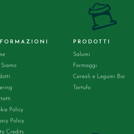
NFORMAZIONI
PRODOTTI
me
Salumi
 Siamo
Formaggi
dotti
Cereali e Legumi Bio
ering
Tartufo
tatti
kie Policy
vacy Policy
to Credits