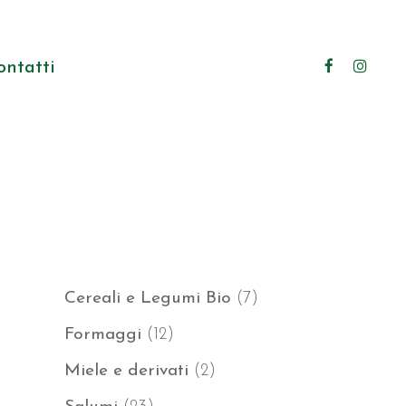
ontatti
7
Cereali e Legumi Bio
7
prodotti
12
Formaggi
12
prodotti
2
Miele e derivati
2
prodotti