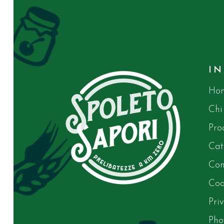
I
Ho
Chi
Pro
Cat
Con
Coo
Pri
Pho