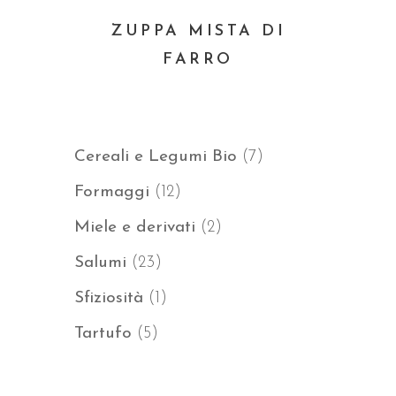
ZUPPA MISTA DI
FARRO
7
Cereali e Legumi Bio
7
prodotti
12
Formaggi
12
prodotti
2
Miele e derivati
2
prodotti
23
Salumi
23
prodotti
1
Sfiziosità
1
prodotto
5
Tartufo
5
prodotti