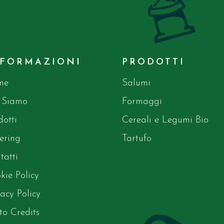
NFORMAZIONI
PRODOTTI
me
Salumi
 Siamo
Formaggi
dotti
Cereali e Legumi Bio
ering
Tartufo
tatti
kie Policy
vacy Policy
to Credits