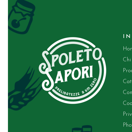
I
Ho
Chi
Pro
Cat
Con
Coo
Pri
Pho